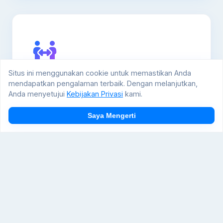
Situs ini menggunakan cookie untuk memastikan Anda
mendapatkan pengalaman terbaik. Dengan melanjutkan,
Jasa Pindahan Terencana
Anda menyetujui
Kebijakan Privasi
kami.
Proses pindahan yang terstruktur dan
Saya Mengerti
aman, dari perencanaan digital hingga
eksekusi di lapangan.