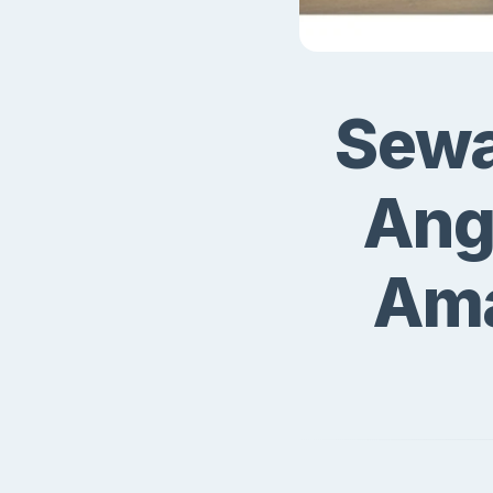
Sewa
Ang
Ama