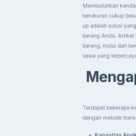
Membutuhkan kendara
berukuran cukup besa
up adalah solusi yan
barang Anda. Artikel
barang, mulai dari be
sewa yang terpercay
Mengap
Terdapat beberapa ke
dengan metode transpo
Kapasitas Angk