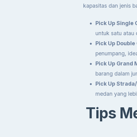
kapasitas dan jenis 
Pick Up Single 
untuk satu atau 
Pick Up Double 
penumpang, ide
Pick Up Grand 
barang dalam ju
Pick Up Strada/
medan yang lebi
Tips Me