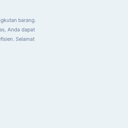
ngkutan barang.
tas, Anda dapat
isien. Selamat