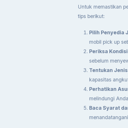
Untuk memastikan pe
tips berikut:
Pilih Penyedia
mobil pick up s
Periksa Kondis
sebelum menye
Tentukan Jenis
kapasitas angku
Perhatikan Asu
melindungi Anda 
Baca Syarat da
menandatangani 