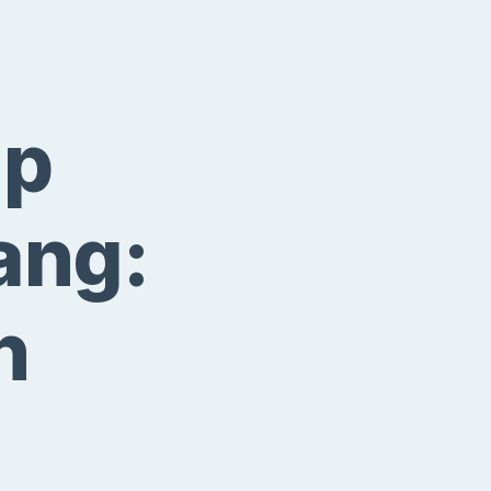
Up
ang:
n