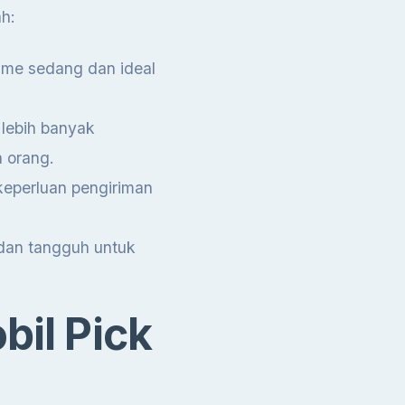
h:
me sedang dan ideal
lebih banyak
 orang.
keperluan pengiriman
dan tangguh untuk
bil Pick