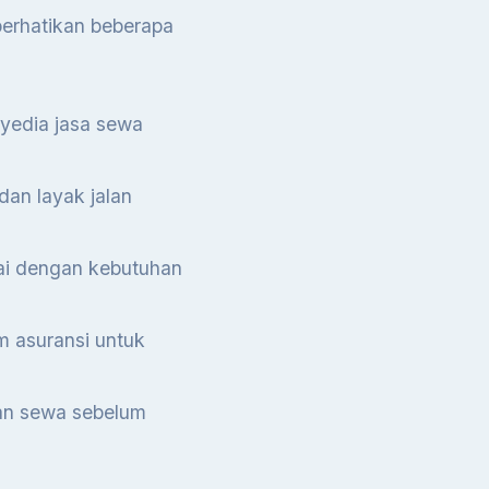
erhatikan beberapa
nyedia jasa sewa
dan layak jalan
uai dengan kebutuhan
 asuransi untuk
an sewa sebelum